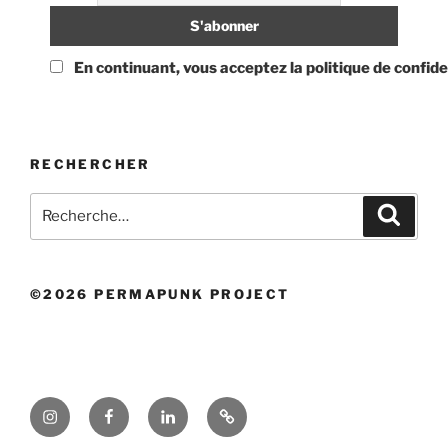
En continuant, vous acceptez la politique de confide
RECHERCHER
Recherche
Recher
pour
:
©2026 PERMAPUNK PROJECT
Instagram
Facebook
LinkedIn
Politique
de