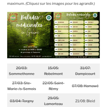
maximum.
(Cliquez sur les images pour les agrandir.)
20/03:
15/05:
31/07:
Sommethonne
Robelmont
Dampicourt
27/03: Ste-
22/05: Saint-
07/08: Hamawé
Marie-/s-Semois
Rémy
29/05:
03/04: Torgny
21/08: Bleid
Lamorteau