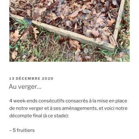
PUBLIÉ
13 DÉCEMBRE 2020
LE
Au verger…
4 week-ends consécutifs consacrés à la mise en place
de notre verger et à ses aménagements, et voici notre
décompte final (à ce stade):
– 5 fruitiers