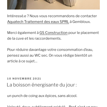
Intéressé.e ? Nous vous recommandons de contacter
Aquatech Traitement des eaux SPRL
à Gembloux.
Merci également à
GS Construction
pour le placement
de la cuve et les raccordements.
Pour réduire davantage votre consommation d’eau,
pensez aussi au WC sec. On vous rédige bientôt un
article à ce sujet…
PUBLIÉ
10 NOVEMBRE 2021
LE
La boisson énergisante du jour :
un punch de coing aux épices, sans alcool.
Velouté, doux, subtilement acidulé… Bref, c’est un peu