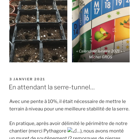
« Calendrier lunaire 2021 » –
Michel GROS
PUBLIÉ
3 JANVIER 2021
LE
En attendant la serre-tunnel…
Avec une pente à 10%, il était nécessaire de mettre le
terrain à niveau pour une meilleure stabilité de la serre.
En pratique, après avoir délimité le périmètre de notre
chantier (merci Pythagore
…), nous avons monté
un muret de soutènement (2 remorques de pierres