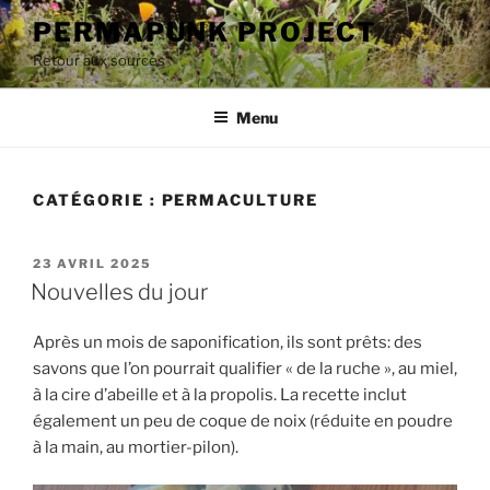
Aller
PERMAPUNK PROJECT
au
Retour aux sources
contenu
principal
Menu
CATÉGORIE :
PERMACULTURE
PUBLIÉ
23 AVRIL 2025
LE
Nouvelles du jour
Après un mois de saponification, ils sont prêts: des
savons que l’on pourrait qualifier « de la ruche », au miel,
à la cire d’abeille et à la propolis. La recette inclut
également un peu de coque de noix (réduite en poudre
à la main, au mortier-pilon).