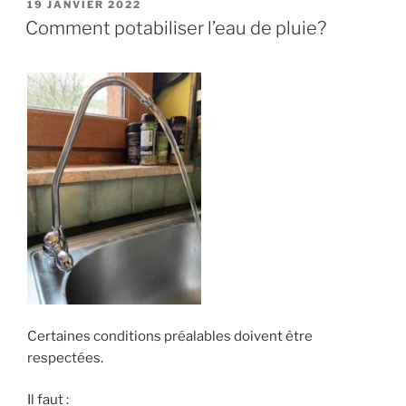
PUBLIÉ
19 JANVIER 2022
LE
Comment potabiliser l’eau de pluie?
Certaines conditions préalables doivent être
respectées.
Il faut :