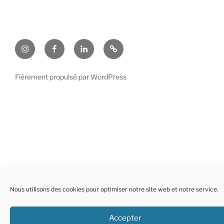
Instagram
Facebook
LinkedIn
Politique
de
cookies
Fièrement propulsé par WordPress
(EU)
Nous utilisons des cookies pour optimiser notre site web et notre service.
Accepter