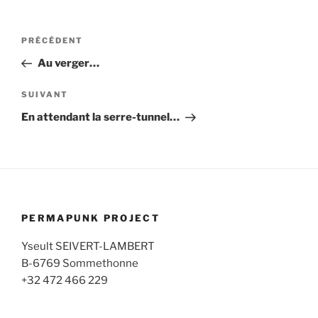
Navigation
Article
PRÉCÉDENT
de
précédent
Au verger…
l’article
Article
SUIVANT
suivant
En attendant la serre-tunnel…
PERMAPUNK PROJECT
Yseult SEIVERT-LAMBERT
B-6769 Sommethonne
+32 472 466 229