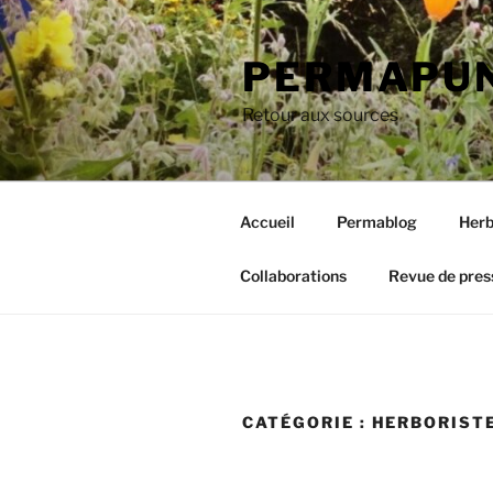
Aller
au
PERMAPUN
contenu
principal
Retour aux sources
Accueil
Permablog
Herb
Collaborations
Revue de pres
CATÉGORIE :
HERBORIST