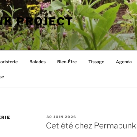
K PROJECT
oristerie
Balades
Bien-Être
Tissage
Agenda
se
PUBLIÉ
ERIE
30 JUIN 2026
LE
Cet été chez Permapunk