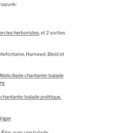
rmapunk:
ercles herboristes
, et 2 sorties
ellefontaine, Hamawé, Bleid et
édicillade chantante: balade
gny
 chantante: balade poétique,
inger
-Être
, avec une balade