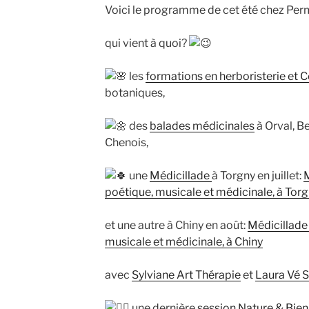
Voici le programme de cet été chez Pe
qui vient à quoi?
les
formations en herboristerie et C
botaniques,
des
balades médicinales
à Orval, B
Chenois,
une
Médicillade
à Torgny en juillet:
M
poétique, musicale et médicinale, à Tor
et une autre à Chiny en août:
Médicillade
musicale et médicinale, à Chiny
avec
Sylviane Art Thérapie
et
Laura Vé S
une dernière
session Nature & Bien