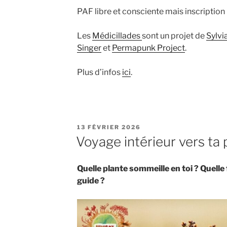
PAF libre et consciente mais inscription 
Les
Médicillades
sont un projet de
Sylvi
Singer
et
Permapunk Project
.
Plus d’infos
ici
.
PUBLIÉ
13 FÉVRIER 2026
LE
Voyage intérieur vers ta
Quelle plante sommeille en toi ?
Quelle 
guide ?