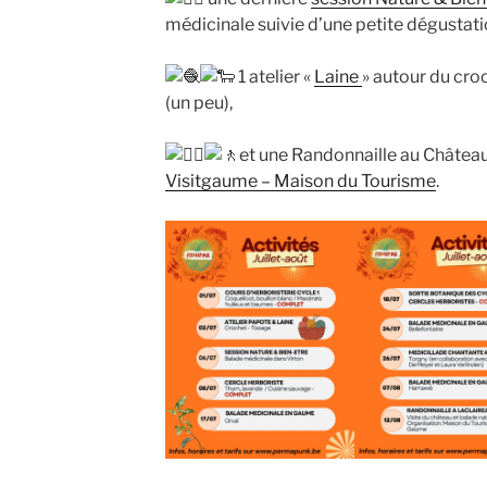
médicinale suivie d’une petite dégustatio
1 atelier «
Laine
» autour du cro
(un peu),
et une Randonnaille au Château
Visitgaume – Maison du Tourisme
.