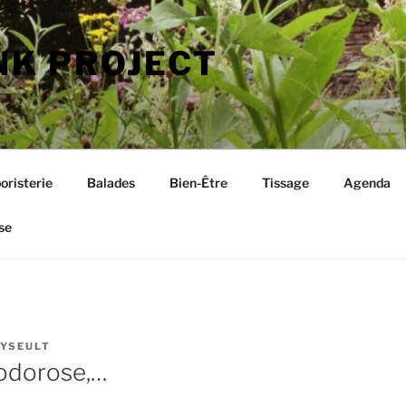
K PROJECT
oristerie
Balades
Bien-Être
Tissage
Agenda
se
YSEULT
odorose,…