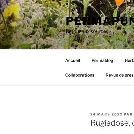
Aller
au
PERMAPUN
contenu
principal
Retour aux sources
Accueil
Permablog
Herb
Collaborations
Revue de pres
PUBLIÉ
24 MARS 2022
PAR
LE
Rugiadose, 