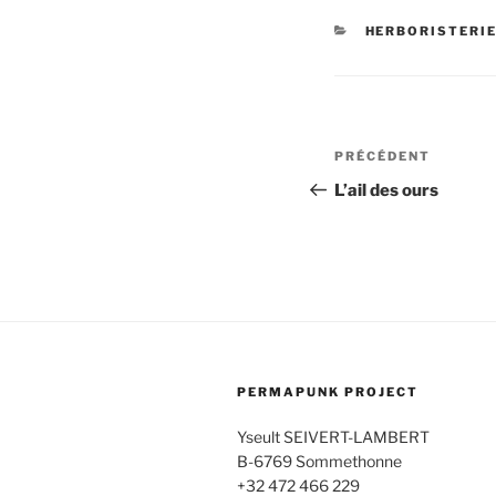
CATÉGORIES
HERBORISTERI
Navigation
Article
PRÉCÉDENT
de
précédent
L’ail des ours
l’article
PERMAPUNK PROJECT
Yseult SEIVERT-LAMBERT
B-6769 Sommethonne
+32 472 466 229