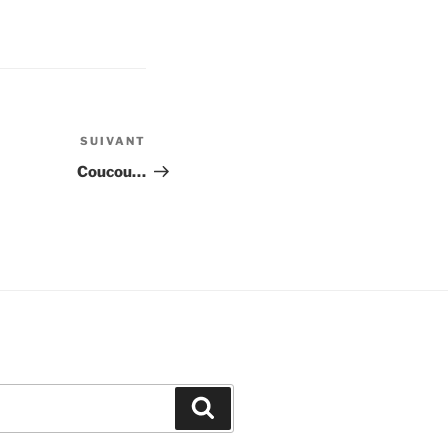
SUIVANT
Article
suivant
Coucou…
Recherche